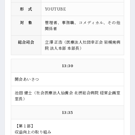
形 式
YOUTUBE
対 象
管理者、事務職、コメディカル、その他
関係者
総合司会
立澤 正浩（医療法人社団幸正会 岩槻南病
院 法人本部 本部長）
13:30
開会あいさつ
池田 健士（社会医療法人仙養会 北摂総合病院 経営企画室
室長）
13:35
【第１部】
収益向上の取り組み