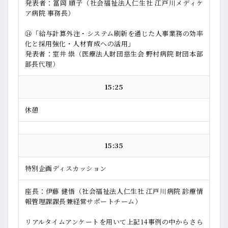
発表者：冨岡 順子（社会福祉法人仁生社 江戸川メディケ
ア病院 事務長）
⑭「給与計算外注・システム刷新を通じた人事業務の効率
化と採用強化・人材育成への活用」
発表者：室井 祟（医療法人財団慈生会 野村病院 財団本部
部長代理）
15:25
休憩
15:35
特別企画ディスカッション
座長：伊藤 健悟（社会福祉法人仁生社 江戸川病院 診療情
報管理課課長兼経営サポートチーム）
リアルタイムアンケートを用いて上記14事例の中からさら