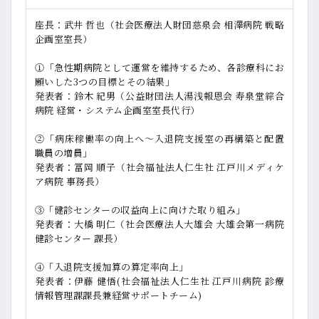
座長：武井 哲也（社会医療法人財団慈泉会 相澤病院 戦略
企画室室長）
①「急性期病院として運営を維持するため、各診療科にお
願いした3つの目標とその結果」
発表者：鈴木 紀男（公益財団法人湯浅報恩会 寿泉堂綜合
病院 経営・システム企画室室長代行）
②「病床稼働率の向上へ～入退院支援室の再構築と配置
職員の増員」
発表者：冨岡 順子（社会福祉法人仁生社 江戸川メディケ
ア病院 事務長）
③「健診センターの収益向上に向けた取り組み」
発表者：大橋 明仁（社会医療法人大雄会 大雄会第一病院
健診センター 課長）
④「入退院支援加算の算定率向上」
発表者：伊藤 健悟(社会福祉法人仁生社 江戸川病院 診療
情報管理課課長兼経営サポートチーム)