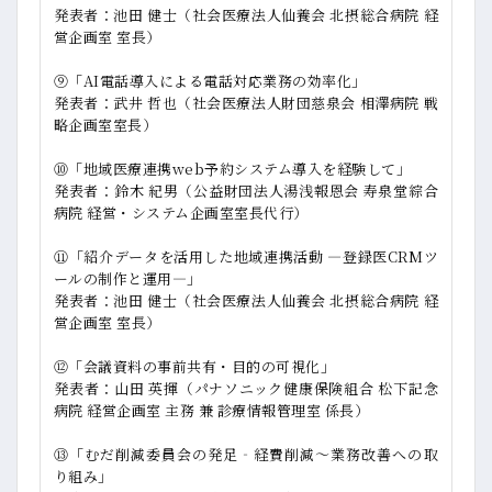
発表者：池田 健士（社会医療法人仙養会 北摂総合病院 経
営企画室 室長）
⑨「AI電話導入による電話対応業務の効率化」
発表者：武井 哲也（社会医療法人財団慈泉会 相澤病院 戦
略企画室室長）
➉「地域医療連携web予約システム導入を経験して」
発表者：鈴木 紀男（公益財団法人湯浅報恩会 寿泉堂綜合
病院 経営・システム企画室室長代行）
⑪「紹介データを活用した地域連携活動 ―登録医CRMツ
ールの制作と運用―」
発表者：池田 健士（社会医療法人仙養会 北摂総合病院 経
営企画室 室長）
⑫「会議資料の事前共有・目的の可視化」
発表者：山田 英揮（パナソニック健康保険組合 松下記念
病院 経営企画室 主務 兼 診療情報管理室 係長）
⑬「むだ削減委員会の発足‐経費削減～業務改善への取
り組み」