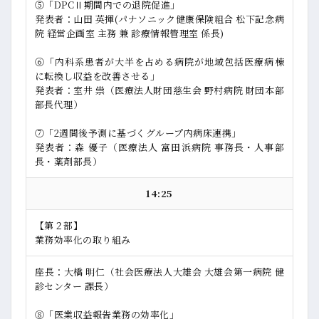
➄「DPCⅡ期間内での退院促進」
発表者：山田 英揮(パナソニック健康保険組合 松下記念病
院 経営企画室 主務 兼 診療情報管理室 係長)
⑥「内科系患者が大半を占める病院が地域包括医療病棟
に転換し収益を改善させる」
発表者：室井 祟（医療法人財団慈生会 野村病院 財団本部
部長代理）
⑦「2週間後予測に基づくグループ内病床連携」
発表者：森 優子（医療法人 富田浜病院 事務長・人事部
長・薬剤部長）
14:25
【第２部】
業務効率化の取り組み
座長：大橋 明仁（社会医療法人大雄会 大雄会第一病院 健
診センター 課長）
⑧「医業収益報告業務の効率化」