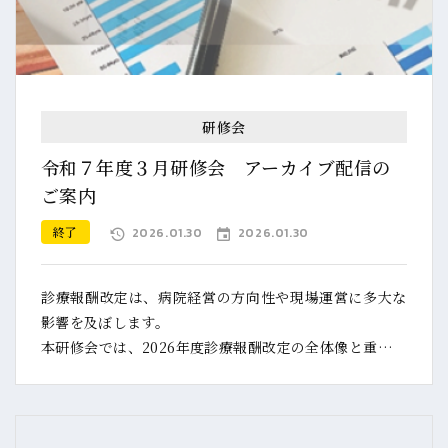
研修会
令和７年度３月研修会 アーカイブ配信の
ご案内
終了
2026.01.30
2026.01.30
診療報酬改定は、病院経営の方向性や現場運営に多大な
影響を及ぼします。
本研修会では、2026年度診療報酬改定の全体像と重要な
ポイントを整理するとともに、医療機関における管理
職・ミドルマネージャーが経営的視点を踏まえながら、
日常のマネジメントや多職種連携にどのように活かして
いくべきか、具体的に解説いたします。