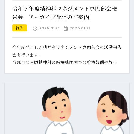
令和７年度精神科マネジメント専門部会報
告会 アーカイブ配信のご案内
終了
2026.01.21
2026.01.21
今年度発足した精神科マネジメント専門部会の活動報告
会を行います。
当部会は日頃精神科の医療機関内での診療報酬や施設基
準に関することだけでなく、幅広く経営、マネジメント
に関する疑問や質問を共有し、話し合いの中で解決して
きました。
この１年間の取り組みについてご報告をさせて頂きま
す。
さらに特別講演として精神科に特化した診療報酬改定に
ついて、厚生局OBであり、精神科病院の経営幹部も経験
された寺門純明氏が詳しく解説します。